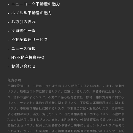
ニューヨーク不動産の魅力
ホノルル不動産の魅力
お取引の流れ
投資物件一覧
不動産管理サービス
ニュース情報
NY不動産投資FAQ
お問い合わせ
免責事項
不動産投資には、一般的に次のようなリスクが存在するといわれています。流動性
リスク、取引コスト等に関するリスク、空室によるリスク、家賃滞納によるリス
ク、賃料下落によるリスク、不動産に係る所有者責任、修繕・維持費用等に関する
リスク、テナントの建物使用態様に関するリスク、不動産の運用費用増加に関する
リスク、不動産管理会社に関するリスク、不動産の欠陥・瑕疵のリスク、災害等に
よる建物の毀損、滅失、劣化のリスク、専門家報告書等に関するリスク、不動産や
税金の法制度に関するリスク。また、金利上昇や、外貨建資産の投資であれば為替
変動によるリスク、投資した国特有の事情や出来事によるカントリーリスクも考え
られます。さらに、税制変更による損益通算可能所得の範囲縮小のリスクや一般的