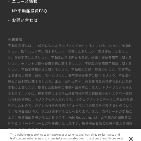
ニュース情報
NY不動産投資FAQ
お問い合わせ
免責事項
不動産投資には、一般的に次のようなリスクが存在するといわれています。流動性
リスク、取引コスト等に関するリスク、空室によるリスク、家賃滞納によるリス
ク、賃料下落によるリスク、不動産に係る所有者責任、修繕・維持費用等に関する
リスク、テナントの建物使用態様に関するリスク、不動産の運用費用増加に関する
リスク、不動産管理会社に関するリスク、不動産の欠陥・瑕疵のリスク、災害等に
よる建物の毀損、滅失、劣化のリスク、専門家報告書等に関するリスク、不動産や
税金の法制度に関するリスク。また、金利上昇や、外貨建資産の投資であれば為替
変動によるリスク、投資した国特有の事情や出来事によるカントリーリスクも考え
られます。さらに、税制変更による損益通算可能所得の範囲縮小のリスクや一般的
な税制の変更によるリスクも考えられます。 本ウェブサイトのデータは過去の実績
を示したもので、必ずしも将来の投資パフォーマンスの成果を示唆するものではな
く、投資価値は増大、または減少することもあります。また、為替レートの変動に
より、投資価値を失う場合があります。Relo Redac, Inc.は、お客様の米国投資に
対するサポートやサービスを提供いたしますが、投資資金価値の維持や拡大を保証
するものではありません。
This website uses cookies to enhance user experience and to analyze performance and
traffic on our website. We also share information about your use of our site with our social