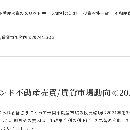
不動産投資のメリット
お取引の流れ
投資物件一覧
不動産
賃貸市場動向≪2024年3Q≫
ド不動産売買/賃貸市場動向≪202
られる皆さまにとって米国不動産市場の投資環境は2024年第
ました。即ちその要因は、
1.
政策金利の利下げ
、
2.
為替の変動
、
3.
見ていきましょう。