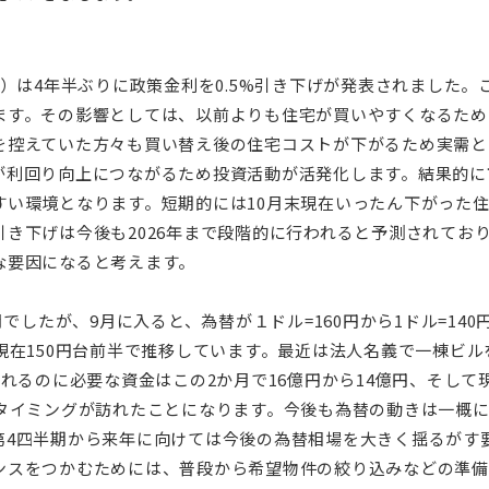
会）は4年半ぶりに政策金利を0.5%引き下げが発表されました
ます。その影響としては、以前よりも住宅が買いやすくなるため
を控えていた方々も買い替え後の住宅コストが下がるため実需と
が利回り向上につながるため投資活動が活発化します。結果的に
すい環境となります。短期的には10月末現在いったん下がった
き下げは今後も2026年まで段階的に行われると予測されてお
な要因になると考えます。
月でしたが、9月に入ると、為替が１ドル=160円から1ドル=14
現在150円台前半で推移しています。最近は法人名義で一棟ビ
されるのに必要な資金はこの2か月で16億円から14億円、そして
るタイミングが訪れたことになります。今後も為替の動きは一概
第4四半期から来年に向けては今後の為替相場を大きく揺るがす
ンスをつかむためには、普段から希望物件の絞り込みなどの準備