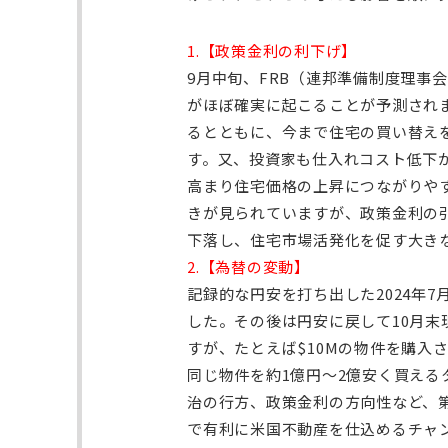
1.【政策金利の利下げ】
9月中旬、FRB（連邦準備制度理事
がほぼ確実に起こることが予測され
るとともに、今まで住宅の買い替え
す。又、投資家も仕入れコスト低下
高まり住宅価格の上昇につながりや
きが見られていますが、政策金利の引
下落し、住宅市場活発化を促す大き
2.【為替の変動】
記録的な円安を打ち出した2024年7
した。その後は円安に戻して10月末
すが、たとえば$10Mの物件を購入
同じ物件を約1億円～2億安く買え
治の行方、政策金利の方向性など、
で有利に米国不動産を仕込めるチャ