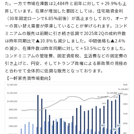
た。一方で市場在庫数は2,484件と前年に対して＋29.9%も上
昇しています。在庫が増加した要因としては、住宅融資金利
（30年固定ローンで6.85%前後）が高止まりしており、オーナ
ーの買い替え需要が停滞していることが挙げられます。コンド
ミニアムの販売は前期に引き続き低調で2025年2Qの成約件数
は昨年同期比で▲10.8％も減少しました。中間価格も▲2.4％
の減少、在庫件数は昨年同期に対して＋53.5％になりました。
コンドミニアムの管理費、固定資産税、生活費などの固定費の
引き上げと、円安、そしてトランプ政権による新政策の見極め
と合わせて全体的に低調な販売となっております。
【一軒家売買市場動向】