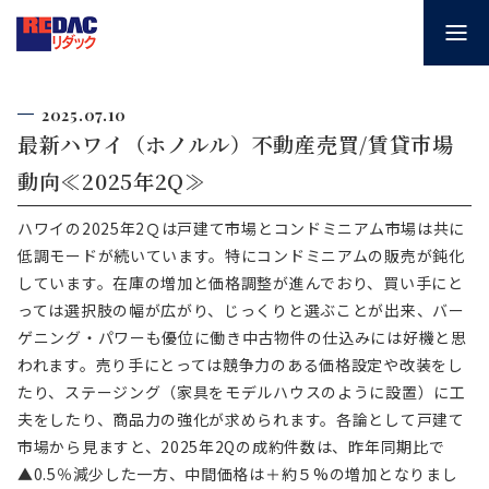
2025.07.10
最新ハワイ（ホノルル）不動産売買/賃貸市場
動向≪2025年2Q≫
ハワイの2025年2Ｑは戸建て市場とコンドミニアム市場は共に
低調モードが続いています。特にコンドミニアムの販売が鈍化
しています。在庫の増加と価格調整が進んでおり、買い手にと
っては選択肢の幅が広がり、じっくりと選ぶことが出来、バー
ゲニング・パワーも優位に働き中古物件の仕込みには好機と思
われます。売り手にとっては競争力のある価格設定や改装をし
たり、ステージング（家具をモデルハウスのように設置）に工
夫をしたり、商品力の強化が求められます。各論として戸建て
市場から見ますと、2025年2Qの成約件数は、昨年同期比で
▲0.5％減少した一方、中間価格は＋約５%の増加となりまし