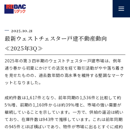
2025.10.21
最新ウェストチェスター戸建不動産動向
≪2025年3Q≫
2025年の第３四半期のウェストチェスター戸建市場は、例年
通り春から初夏にかけての活況を経て取引活動がやや落ち着き
を見せたものの、過去数年間の高水準を維持する堅調なマーケ
ットとなりました。
成約件数は1,617件となり、前年同期の1,536件と比較して約
5％増、前期の1,160件からは約39％増と、市場の強い需要が
継続していることを示しています。一方で、供給の逼迫は続い
ており、在庫件数は943件で推移しています。これは前年同期
の945件とほぼ横ばいであり、物件が市場に出るとすぐに成約