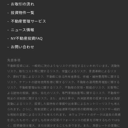
お取引の流れ
投資物件一覧
不動産管理サービス
ニュース情報
NY不動産投資FAQ
お問い合わせ
免責事項
不動産投資には、一般的に次のようなリスクが存在するといわれています。流動性
リスク、取引コスト等に関するリスク、空室によるリスク、家賃滞納によるリス
ク、賃料下落によるリスク、不動産に係る所有者責任、修繕・維持費用等に関する
リスク、テナントの建物使用態様に関するリスク、不動産の運用費用増加に関する
リスク、不動産管理会社に関するリスク、不動産の欠陥・瑕疵のリスク、災害等に
よる建物の毀損、滅失、劣化のリスク、専門家報告書等に関するリスク、不動産や
税金の法制度に関するリスク。また、金利上昇や、外貨建資産の投資であれば為替
変動によるリスク、投資した国特有の事情や出来事によるカントリーリスクも考え
られます。さらに、税制変更による損益通算可能所得の範囲縮小のリスクや一般的
な税制の変更によるリスクも考えられます。 本ウェブサイトのデータは過去の実績
を示したもので、必ずしも将来の投資パフォーマンスの成果を示唆するものではな
く、投資価値は増大、または減少することもあります。また、為替レートの変動に