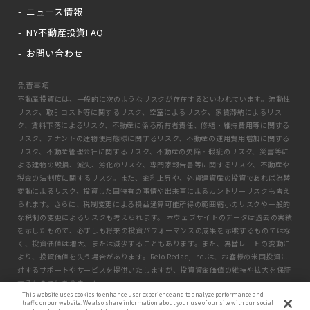
ニュース情報
NY不動産投資FAQ
お問い合わせ
免責事項
不動産投資には、一般的に次のようなリスクが存在するといわれています。流動性
リスク、取引コスト等に関するリスク、空室によるリスク、家賃滞納によるリス
ク、賃料下落によるリスク、不動産に係る所有者責任、修繕・維持費用等に関する
リスク、テナントの建物使用態様に関するリスク、不動産の運用費用増加に関する
リスク、不動産管理会社に関するリスク、不動産の欠陥・瑕疵のリスク、災害等に
よる建物の毀損、滅失、劣化のリスク、専門家報告書等に関するリスク、不動産や
税金の法制度に関するリスク。また、金利上昇や、外貨建資産の投資であれば為替
変動によるリスク、投資した国特有の事情や出来事によるカントリーリスクも考え
られます。さらに、税制変更による損益通算可能所得の範囲縮小のリスクや一般的
な税制の変更によるリスクも考えられます。 本ウェブサイトのデータは過去の実績
を示したもので、必ずしも将来の投資パフォーマンスの成果を示唆するものではな
く、投資価値は増大、または減少することもあります。また、為替レートの変動に
より、投資価値を失う場合があります。Relo Redac, Inc.は、お客様の米国投資に
対するサポートやサービスを提供いたしますが、投資資金価値の維持や拡大を保証
するものではありません。
This website uses cookies to enhance user experience and to analyze performance and
traffic on our website. We also share information about your use of our site with our social