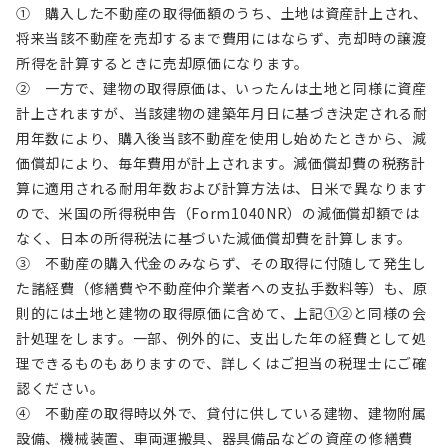
① 購入した不動産の取得価額のうち、土地は資産計上され、
将来当該不動産を売却するまで費用にはならず、売却時の譲渡
所得を計算するときに売却原価になります。
② 一方で、建物の取得原価は、いったんは土地と同様に資産
計上されますが、当該建物の建築年月日に基づき決定される耐
用年数により、購入後当該不動産を使用し始めたときから、減
価償却により、毎年費用が計上されます。減価償却費の税務計
算に適用される耐用年数および計算方法は、日米で異なります
ので、米国の所得税申告（Form1040NR）の減価償却額では
なく、日本の所得税法に基づいた減価償却費を計算します。
③ 不動産の購入代金のみならず、その取得に付随して発生し
た諸経費（修繕費や不動産仲介業者への支払手数料等）も、原
則的には土地と建物の取得原価に含めて、上記①②と同様の会
計処理をします。一部、例外的に、支出した年の経費として処
理できるものもありますので、詳しくはご担当の税理士にご確
認ください。
④ 不動産の取得時以外で、貸付に供している建物、建物附属
設備、機械装置、車両運搬具、器具備品などの資産の修繕費