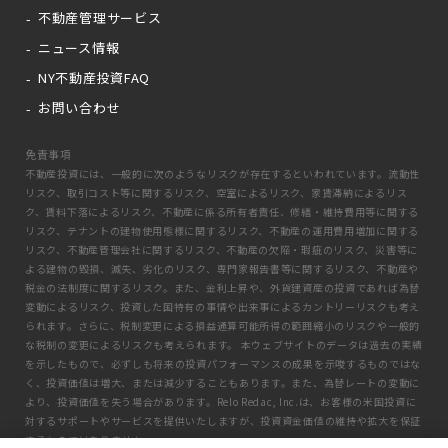
不動産管理サービス
ニュース情報
NY不動産投資FAQ
お問い合わせ
免責事項
不動産投資には、一般的に次のようなリスクが存在するといわれています。流動性
リスク、取引コスト等に関するリスク、空室によるリスク、家賃滞納によるリス
ク、賃料下落によるリスク、不動産に係る所有者責任、修繕・維持費用等に関する
リスク、テナントの建物使用態様に関するリスク、不動産の運用費用増加に関する
リスク、不動産管理会社に関するリスク、不動産の欠陥・瑕疵のリスク、災害等に
よる建物の毀損、滅失、劣化のリスク、専門家報告書等に関するリスク、不動産や
税金の法制度に関するリスク。また、金利上昇や、外貨建資産の投資であれば為替
変動によるリスク、投資した国特有の事情や出来事によるカントリーリスクも考え
られます。さらに、税制変更による損益通算可能所得の範囲縮小のリスクや一般的
な税制の変更によるリスクも考えられます。 本ウェブサイトのデータは過去の実績
を示したもので、必ずしも将来の投資パフォーマンスの成果を示唆するものではな
く、投資価値は増大、または減少することもあります。また、為替レートの変動に
より、投資価値を失う場合があります。Relo Redac, Inc.は、お客様の米国投資に
対するサポートやサービスを提供いたしますが、投資資金価値の維持や拡大を保証
するものではありません。