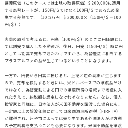
譲渡原価（このケースでは土地の取得原価）$ 200,000に適用
する為替レートが、150円/＄ではなく100円/＄であるため発
生する差額です。（10百万円＝$ 200,000×（150円/＄－100
円/＄））
実際の取引で考えると、円高（100円/＄）のときに円価額とし
ては割安で購入した不動産が、後日、円安（150円/＄）時に円
としては割高で売却できたわけですから、為替差益に相当する
プラスアルファの益が生じているということになります。
一方で、円安から円高に転じると、上記と逆の現象が生じます
ので、売却を検討するときには、米ドルベースでの譲渡益だけ
ではなく、為替変動による円での譲渡所得の増減まで考慮に入
れたうえで、納税額も想定しなければなりません。なお、個人
投資家と同様に、日本法人が米国不動産を譲渡した場合にも、
一定額以上の譲渡価額に対しては米国源泉所得税（FIRPTA）
が課税され、州や市によっては売り主である外国法人が地方税
の予定納税を支払うことも必要になります。米国不動産を譲渡