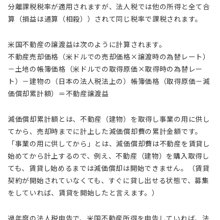
分離課税税率が適用されますが、法人税では他の所得と全て合
算（損益は通算（相殺））されて同じ税率で課税されます。
米国不動産の譲渡益は次のように計算されます。
不動産売却価格（米ドルでの売却価格×譲渡時の為替レート）
－土地の帳簿価格（米ドルでの取得原価×取得時の為替レー
ト）－建物の（日本の法人税法上の）帳簿価格（取得原価－減
価償却累計額）＝不動産譲渡益
減価償却累計額とは、不動産（建物）を取得し事業の用に供し
てから、売却時までに計上した減価償却費の累計金額です。
「事業の用に供してから」とは、減価償却費は不動産を賃貸し
始めてから計上するので、例え、不動産（建物）を購入取得し
ても、賃貸し始めるまでは減価償却は開始できません。（賃貸
契約が開始されていなくても、すぐに貸し出せる状態で、募集
をしていれば、賃貸を開始したと言えます。）
過年度の法人税申告で、米国不動産所得を申告していれば、法