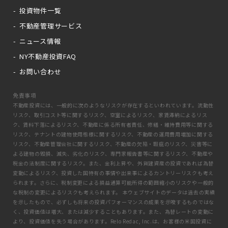
投資物件一覧
不動産管理サービス
ニュース情報
NY不動産投資FAQ
お問い合わせ
免責事項
不動産投資には、一般的に次のようなリスクが存在するといわれています。流動性
リスク、取引コスト等に関するリスク、空室によるリスク、家賃滞納によるリス
ク、賃料下落によるリスク、不動産に係る所有者責任、修繕・維持費用等に関する
リスク、テナントの建物使用態様に関するリスク、不動産の運用費用増加に関する
リスク、不動産管理会社に関するリスク、不動産の欠陥・瑕疵のリスク、災害等に
よる建物の毀損、滅失、劣化のリスク、専門家報告書等に関するリスク、不動産や
税金の法制度に関するリスク。また、金利上昇や、外貨建資産の投資であれば為替
変動によるリスク、投資した国特有の事情や出来事によるカントリーリスクも考え
られます。さらに、税制変更による損益通算可能所得の範囲縮小のリスクや一般的
な税制の変更によるリスクも考えられます。 本ウェブサイトのデータは過去の実績
を示したもので、必ずしも将来の投資パフォーマンスの成果を示唆するものではな
く、投資価値は増大、または減少することもあります。また、為替レートの変動に
より、投資価値を失う場合があります。Relo Redac, Inc.は、お客様の米国投資に