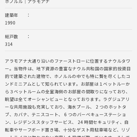
ホノルル｜アラモアナ
建築年
1990
総戸数
314
アラモアナ大通り沿いのファーストローに位置するナウルタワ
ー。当物件は、地下資源の豊富なナウル共和国の国家的投資目
的で建築された建物で、ホノルルの中でも特に贅を尽くしたコ
ンドミニアムとして知られています。お部屋は１ベットルーか
ら３ベットルームの全室海側のお部屋の間取りになっており、
眺望は全てオーシャンビューとなっております。ラグジュアリ
ーな共用施設も充実しており、海水プール、 2 つのホットタ
ブ、カバナ、テニスコート、 6 つのバーベキューステーショ
ン、レジデンススタッフサービス、 24 時間セキュリティ、自
転車やサーフボード置き場、十分なゲスト用駐車場など、リゾ