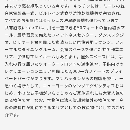
井までの窓を縁取っている点です。 キッチンには、ミーレの統
合家電製品一式、ビルトイン式食器洗浄乾燥機等が完備され、
すべてのお部屋にはボッシュの洗濯乾燥機も備わっています。
共有施設については、川を一望できる50フィートの屋内塩水プ
ール、最新器具を備えたフィットネスセンター、ダンススタジ
オ、ビリヤード台を備えた素晴らしい居住者用ラウンジ、フォ
ーマルなダイニングルーム、会議スペースを備えた共同作業エ
リア、子供用プレイルームもあります。屋外スペースには、手
入れの行き届いたウォーターフロントの遊歩道や、子供向けの
レクリエーションエリアを備えた8,000平方フィートのプライ
ベートパークがあります。マンハッタンからの喧騒を抜け、一
息つく場所として、ニューヨークのヤングエグゼクティブをは
じめ、小さなお子様がいらっしゃるご家族連れにも大変人気の
ある物件です。なお、本物件は法人償却対象外の物件です。今
後の成長性が期待できるエリアとしての投資物件としてのご紹
介です。