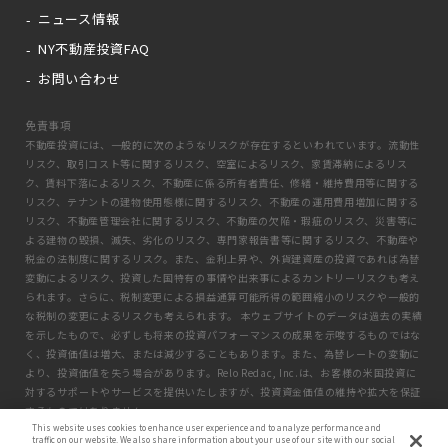
ニュース情報
NY不動産投資FAQ
お問い合わせ
免責事項
不動産投資には、一般的に次のようなリスクが存在するといわれています。流動性
リスク、取引コスト等に関するリスク、空室によるリスク、家賃滞納によるリス
ク、賃料下落によるリスク、不動産に係る所有者責任、修繕・維持費用等に関する
リスク、テナントの建物使用態様に関するリスク、不動産の運用費用増加に関する
リスク、不動産管理会社に関するリスク、不動産の欠陥・瑕疵のリスク、災害等に
よる建物の毀損、滅失、劣化のリスク、専門家報告書等に関するリスク、不動産や
税金の法制度に関するリスク。また、金利上昇や、外貨建資産の投資であれば為替
変動によるリスク、投資した国特有の事情や出来事によるカントリーリスクも考え
られます。さらに、税制変更による損益通算可能所得の範囲縮小のリスクや一般的
な税制の変更によるリスクも考えられます。 本ウェブサイトのデータは過去の実績
を示したもので、必ずしも将来の投資パフォーマンスの成果を示唆するものではな
く、投資価値は増大、または減少することもあります。また、為替レートの変動に
より、投資価値を失う場合があります。Relo Redac, Inc.は、お客様の米国投資に
対するサポートやサービスを提供いたしますが、投資資金価値の維持や拡大を保証
するものではありません。
This website uses cookies to enhance user experience and to analyze performance and
traffic on our website. We also share information about your use of our site with our social