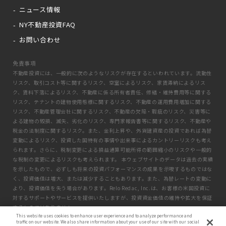
ニュース情報
NY不動産投資FAQ
お問い合わせ
免責事項
不動産投資には、一般的に次のようなリスクが存在するといわれています。流動性
リスク、取引コスト等に関するリスク、空室によるリスク、家賃滞納によるリス
ク、賃料下落によるリスク、不動産に係る所有者責任、修繕・維持費用等に関する
リスク、テナントの建物使用態様に関するリスク、不動産の運用費用増加に関する
リスク、不動産管理会社に関するリスク、不動産の欠陥・瑕疵のリスク、災害等に
よる建物の毀損、滅失、劣化のリスク、専門家報告書等に関するリスク、不動産や
税金の法制度に関するリスク。また、金利上昇や、外貨建資産の投資であれば為替
変動によるリスク、投資した国特有の事情や出来事によるカントリーリスクも考え
られます。さらに、税制変更による損益通算可能所得の範囲縮小のリスクや一般的
な税制の変更によるリスクも考えられます。 本ウェブサイトのデータは過去の実績
を示したもので、必ずしも将来の投資パフォーマンスの成果を示唆するものではな
く、投資価値は増大、または減少することもあります。また、為替レートの変動に
より、投資価値を失う場合があります。Relo Redac, Inc.は、お客様の米国投資に
対するサポートやサービスを提供いたしますが、投資資金価値の維持や拡大を保証
するものではありません。
This website uses cookies to enhance user experience and to analyze performance and
traffic on our website. We also share information about your use of our site with our social